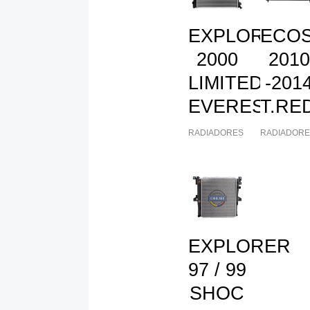
EXPLORER
ECO
2000
2010
LIMITED-
-201
EVEREST
T.RE
RADIADORES
RADIADORE
EXPLORER
97 / 99
SHOC