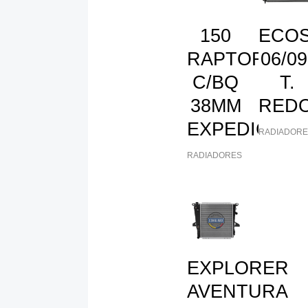
150
ECO
RAPTOR
06/09
C/BQ
T.
38MM
RED
EXPEDICION
RADIADORE
RADIADORES
EXPLORER
AVENTURA