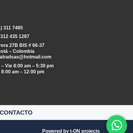
1) 311 7485
 312 435 1287
rera 27B BIS # 66-37
otá – Colombia
alradsas@hotmail.com
 – Vie
8:00 am – 5:30 pm
b
8:00 am – 12:00 pm
CONTACTO
Powered by t-ON projects