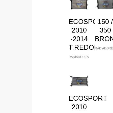
ECOSPORT
150 
2010
350
-2014
BRO
T.REDONDO
RADIADORE
RADIADORES
ECOSPORT
2010