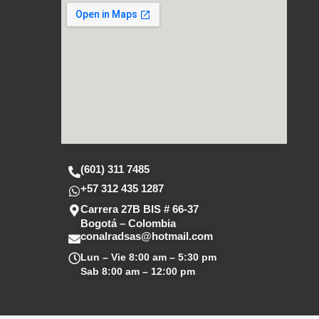
s
b
a
a
o
g
p
o
r
p
k
a
m
(601) 311 7485
+57 312 435 1287
Carrera 27B BIS # 66-37
Bogotá – Colombia
conalradsas@hotmail.com
Lun – Vie
8:00 am – 5:30 pm
Sab
8:00 am – 12:00 pm