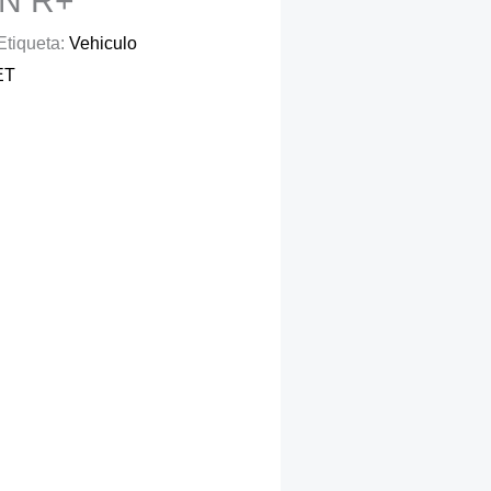
N R+
Etiqueta:
Vehiculo
ET