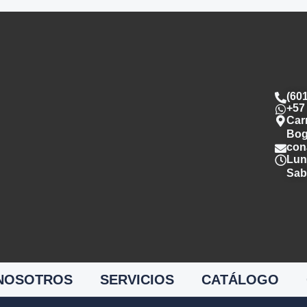
(60
+57
Car
Bog
con
Lun
Sa
NOSOTROS
SERVICIOS
CATÁLOGO