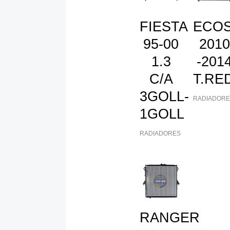
FIESTA
ECO
95-00
2010
1.3
-201
C/A
T.RE
3GOLL-
RADIADORE
1GOLL
RADIADORES
RANGER