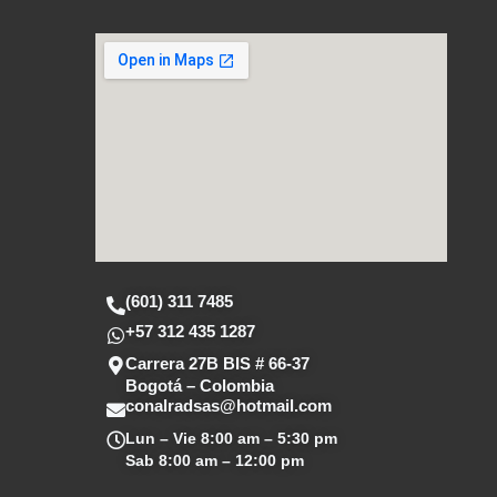
a
c
s
t
e
t
s
b
a
a
o
g
p
o
r
p
k
a
m
(601) 311 7485
+57 312 435 1287
Carrera 27B BIS # 66-37
Bogotá – Colombia
conalradsas@hotmail.com
Lun – Vie
8:00 am – 5:30 pm
Sab
8:00 am – 12:00 pm