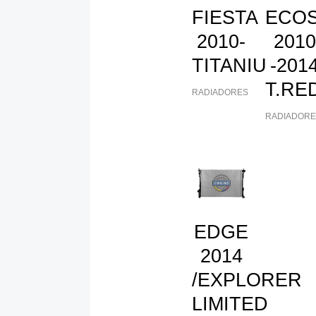
FIESTA
ECO
2010-
2010
TITANIUM
-201
T.RE
RADIADORES
RADIADORE
EDGE
2014
/EXPLORER
LIMITED